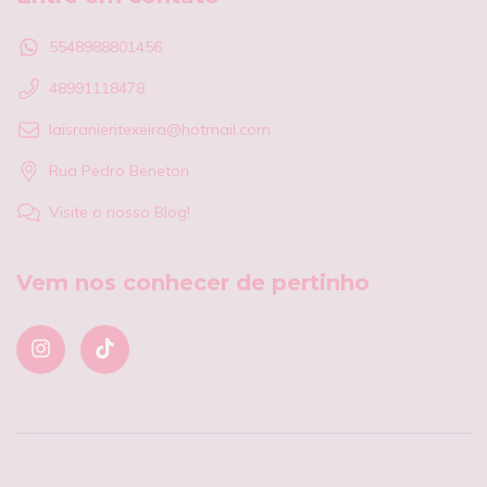
5548988801456
48991118478
laisranieritexeira@hotmail.com
Rua Pedro Beneton
Visite o nosso Blog!
Vem nos conhecer de pertinho