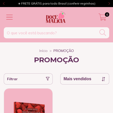
✈️ FRETE GRÁTIS para todo Brasil (conferir regrinhas)
0
Início
>
PROMOÇÃO
PROMOÇÃO
Filtrar