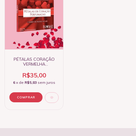
PÉTALAS CORAÇÃO
VERMELHA
AROMATIZADA 150
UNID.
R$35,00
6
x de
R$5,83
sem juros